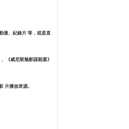
動漫、紀錄片 等，或是直
殺案》、《威尼斯魅影謀殺案》
影 片播放來源。