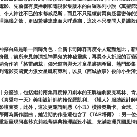
電影、先前僅有廣播劇和電視影集版本的白羅系列小說《萬聖節
、令人神往不已的水都威尼斯，而且不只延續前兩集疑雲密佈的
理燒腦之餘，更因驚嚇連連而大呼過癮，這次不只要問人是誰殺
神探白羅是唯一回歸角色，全新卡司陣容再度令人驚豔無比，新
身段，前所未見飾演捉神弄鬼的神秘靈媒，再展令人折服的百變
納合作的「格雷總裁」傑米道南與天才童星裘德希爾、熱門影集
列電影英國實力派女星凱莉萊利，以及《西城故事》俊帥小生潛
十分堅強，包括繼前兩集再度操刀劇本的王牌編劇麥克葛林、肯
《真愛每一天》美術設計師約翰保羅凱利、《蟻人》服裝設計師
影壇菁英，此外，這次更邀請到憑《小丑》橫掃奧斯卡、金球、
蒂爾為新作譜曲，她近期的作品還包含了《TÁR塔爾》；另一
重新呈現阿嘉莎克莉絲蒂經典推理謀殺小說、充滿歐洲異國風情