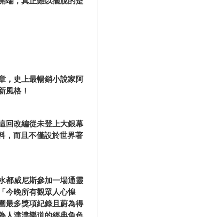
開端，真正難以擺脫的是
章，史上最暢銷小說家阿
新風格！
這回改編從未登上大銀幕
法預料，而且不僅設於世界著
水都威尼斯參加一場通靈
「今晚所有觀眾人心惶
圍最多獎項紀錄且蔚為得
為人津津樂道的經典角色