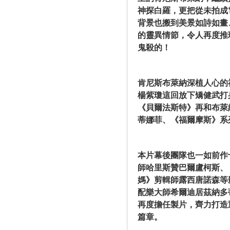
神探白羅，更把從未拍成
背景也搬到美景如詩如畫
的靈異情節，令人再度推
鬼殺的！
肯尼斯布萊納深植人心的
楊紫瓊這回放下矯健武打
《貝爾法斯特》再和布萊
蒂娜菲、《福爾摩斯》系
本片幕後團隊也一如前作
師哈里斯贊巴爾盧柯斯、
媽》剪輯師露西唐諾森等
配樂大師希爾迪居茲納多
再度擔任製片，齊力打造
篇章。