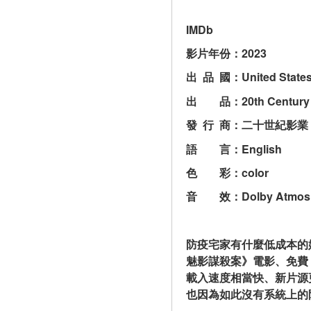
IMDb
影片年份：2023
出  品  國：United State
出　　品：20th Century 
發  行  商：二十世紀影業
語　　言：English
色　　彩：color
音　　效：Dolby Atmos
防疫宅家有什麼低成本的娛樂
魅影謀殺案》電影、免費《
載入速度相當快、新片源
也因為如此沒有系統上的限制，