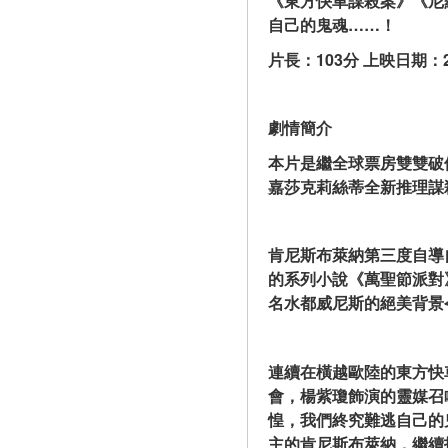
《東方快車謀殺案》《尼
自己的鬼魂……！
片長：103分 上映日期：2023
劇情簡介
本片是繼全球票房雙雙破
嘉莎克莉絲蒂全新推理謀
肯尼斯布萊納第三度自導
的系列小說《萬聖節派對》（
名水都威尼斯的絕美背景
連續在橫越歐陸的東方快
會，楊紫瓊飾演的靈媒召
惶，我們終究難逃自己的
主的肯尼斯布萊納，繼續