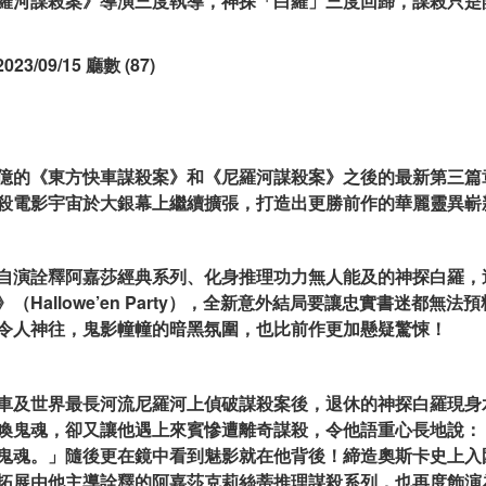
羅河謀殺案》導演三度執導，神探「白羅」三度回歸，謀殺只是
/09/15 廳數 (87)
億的《東方快車謀殺案》和《尼羅河謀殺案》之後的最新第三篇
殺電影宇宙於大銀幕上繼續擴張，打造出更勝前作的華麗靈異嶄
自演詮釋阿嘉莎經典系列、化身推理功力無人能及的神探白羅，
Hallowe’en Party），全新意外結局要讓忠實書迷都無
令人神往，鬼影幢幢的暗黑氛圍，也比前作更加懸疑驚悚！
車及世界最長河流尼羅河上偵破謀殺案後，退休的神探白羅現身
喚鬼魂，卻又讓他遇上來賓慘遭離奇謀殺，令他語重心長地說：
鬼魂。」隨後更在鏡中看到魅影就在他背後！締造奧斯卡史上入
拓展由他主導詮釋的阿嘉莎克莉絲蒂推理謀殺系列，也再度飾演