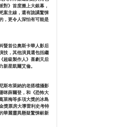
派對》首度搬上大銀幕，
兇案主線，還有詭譎驚悚
的，更令人深怕有可能是
科暨首位奧斯卡華人影后
演技，其他演員還包括繼
《超級製作人》喜劇天后
力新星凱爾艾倫。
尼斯布萊納的老搭檔攝影
珊咪薛爾登，和《恐怖大
葛萊梅等多項大獎的冰島
位金獎票房大導雷利史考特
的華麗靈異懸疑驚悚嶄新