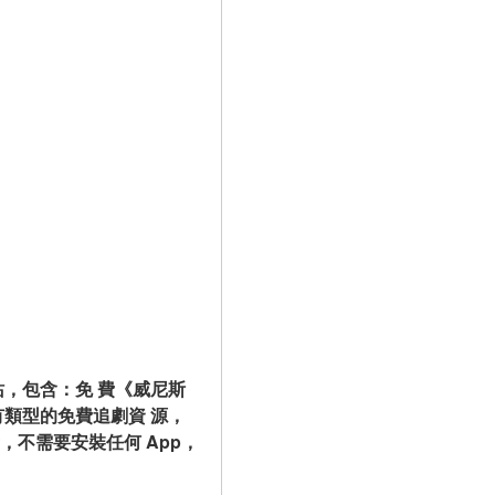
影站，包含：免 費《威尼斯
有類型的免費追劇資 源，
不需要安裝任何 App，