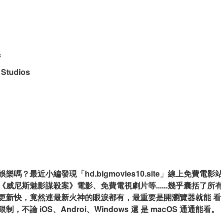
s
Studios
嗎？最近小編發現「hd.bigmovies10.site」線上免費電
威尼斯魅影謀殺案》電影、免費電視劇片等......幾乎囊括了所
更新快，竟然連最新火神的眼淚都有，最重要是開瀏覽器就能 看，
不論 iOS、Androi、Windows 還 是 macOS 通通能看。